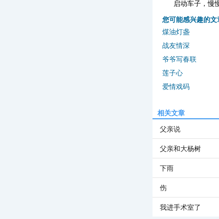
启动车子，慢
您可能感兴趣的文
煤油灯盏
战友情深
爷爷写春联
莲子心
爱情戏码
相关文章
父亲说
父亲和大杨树
下雨
伤
我进手术室了