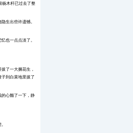
根杨木杆已过去了整
隐隐生出些许遗憾。
记忆也一点点淡了。
哥拔了一大捆花生，
嫂子到白菜地里拔了
我的心颤了一下，静
契。