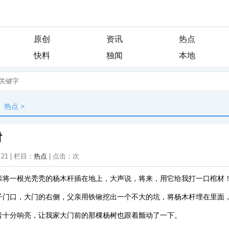
原创
资讯
热点
快料
独闻
本地
热点
>
树
:21 | 栏目：
热点
| 点击：
次
亲将一根光秃秃的杨木杆插在地上，大声说，将来，用它给我打一口棺材
子门口，大门的右侧，父亲用铁锹挖出一个不大的坑，将杨木杆埋在里面
音十分响亮，让我家大门前的那棵杨树也跟着颤动了一下。