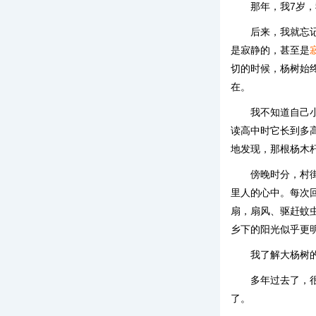
那年，我7岁，
后来，我就忘
是寂静的，甚至是
切的时候，杨树始
在。
我不知道自己
读高中时它长到多
地发现，那根杨木
傍晚时分，村
里人的心中。每次
扇，扇风、驱赶蚊
乡下的阳光似乎更
我了解大杨树
多年过去了，
了。