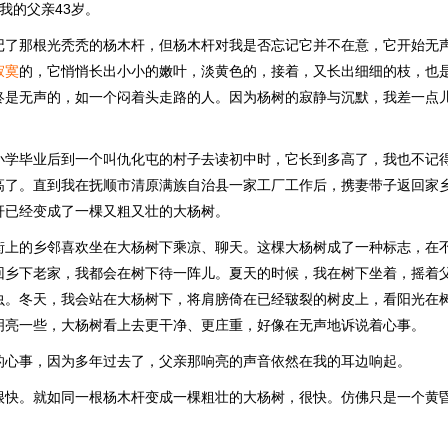
我的父亲43岁。
记了那根光秃秃的杨木杆，但杨木杆对我是否忘记它并不在意，它开始无
寂寞
的，它悄悄长出小小的嫩叶，淡黄色的，接着，又长出细细的枝，也
终是无声的，如一个闷着头走路的人。因为杨树的寂静与沉默，我差一点
小学毕业后到一个叫仇化屯的村子去读初中时，它长到多高了，我也不记
高了。直到我在抚顺市清原满族自治县一家工厂工作后，携妻带子返回家
杆已经变成了一棵又粗又壮的大杨树。
街上的乡邻喜欢坐在大杨树下乘凉、聊天。这棵大杨树成了一种标志，在
回乡下老家，我都会在树下待一阵儿。夏天的时候，我在树下坐着，摇着
虫。冬天，我会站在大杨树下，将肩膀倚在已经皲裂的树皮上，看阳光在
明亮一些，大杨树看上去更干净、更庄重，好像在无声地诉说着心事。
的心事，因为多年过去了，父亲那响亮的声音依然在我的耳边响起。
很快。就如同一根杨木杆变成一棵粗壮的大杨树，很快。仿佛只是一个黄