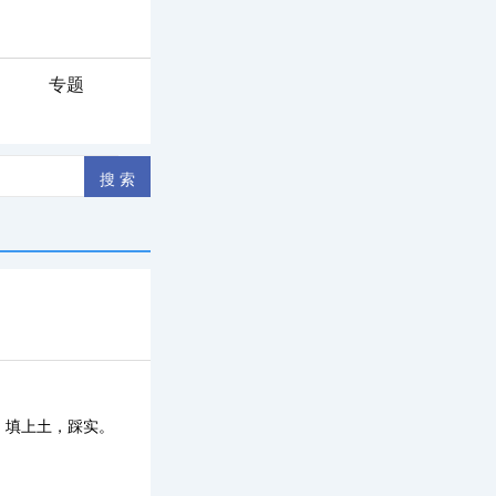
专题
！
，填上土，踩实。