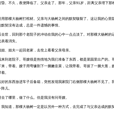
黄昏。不久，夜便降临了。父亲走了。那年，父亲91岁，距离父亲埋下那
没用那棵大杨树打棺材。父亲与大杨树之间的默契皲裂了。这让我的心里
的默契没有达成，总是一件遗憾的事情。
后去世，回到那个老院子的冲动在我的心中一点点淡了。对那棵大杨树的
代表着消失。
姐姐、姐夫一起回老家，去坟上看看父亲母亲。
我来到老院子。哥嫂很是热情地为我们准备了东西，都是菜园里出产的。
下来，带着。嫂子用弯镰割下一捆嫩韭菜，让我带着。哥拔了一捆大葱，
带着。
装好的东西放进车子后备箱，突然发现我家院门右侧那棵大杨树不见了。
一阵儿。
树去了哪里，做了什么。但是我没有问哥嫂。
，我知道，那棵大杨树一定是以另外一种方式，去完成了与父亲达成的默