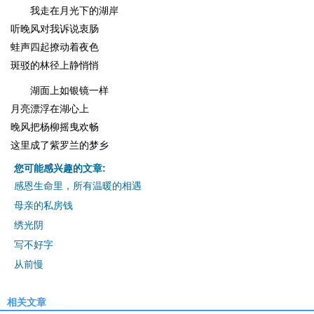
我走在月光下的湖岸
听晚风对我诉说衷肠
蛙声四起撩动着夜色
斑驳的林径上静悄悄
湖面上如银镜一样
月亮漂浮在湖心上
晚风把杨柳摇曳欢畅
这里成了紫罗兰的梦乡
您可能感兴趣的文章:
感恩生命里，所有温暖的相遇
母亲的私房钱
绣光阴
写不好字
从前慢
相关文章