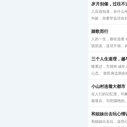
岁月别催，过往不
人应该知道，在什么
年龄，你要学会活在自
踏歌而行
人的一生，都在追逐 
脱层皮，这话不假。从
三个人生道理，越
唯累过，方得闲 成年
心态。 曾听身边朋友
小山村连着大都市
在人们的记忆里，印
僻落后、与世隔绝的。近
和姐妹出去玩心情
和姐妹出去玩，这些心