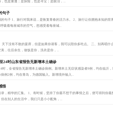
，也是重逢；是探险，也是寻宝；是眼泪，...
的句子
的句子 1、旅行对我来说，是恢复青春的活力水。 2、旅行让你拥抱未知的世
想呼吸着每座城市的空气，想感受着每座城...
一、天下没有不散的宴席，但是如果你请客，我可以陪你多吃点。 二、别再唱什
美，往后余生，做饭是你，洗衣是你，...
0时至24时山东省报告无新增本土确诊
0时至24时，全省报告无新增本土确诊病例。新增本土无症状感染者9例，均在临沂
病例2例，均在青岛，为德国输入。新增境外输入...
感悟
录，精华的汇集。 1、有时候，坚持了你最不想干的事情之后，便可得到你最想
但在别人的生活中，我们只是小小配角，...