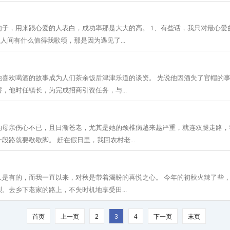
句子，用来跟心爱的人表白，成功率那是大大的高。 1、有些话，我只对最心爱
上人间有什么值得我歌颂，那是因为遇见了...
他喜欢喝酒的故事成为人们茶余饭后津津乐道的谈资。 先说他因酒失了官帽的
，他时任镇长，为完成招商引资任务，与...
的母亲伤心不已，且日渐苍老，尤其是她的颈椎病越来越严重，就连双腿走路，
段路就要歇歇脚。 赶在假日里，我回农村老...
人是有的，而我一直以来，对秋是带着渴盼的喜悦之心。 今年的初秋火辣了些
。去乡下老家的路上，不失时机地享受田...
首页
上一页
2
3
4
下一页
末页