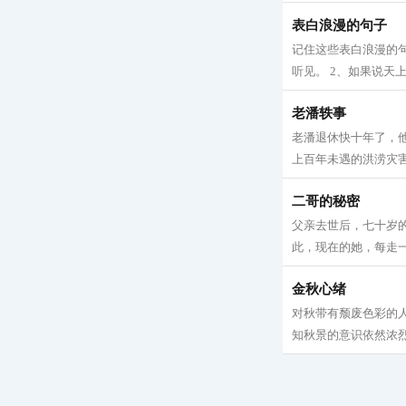
表白浪漫的句子
记住这些表白浪漫的
听见。 2、如果说天
老潘轶事
老潘退休快十年了，
上百年未遇的洪涝灾害
二哥的秘密
父亲去世后，七十岁
此，现在的她，每走一
金秋心绪
对秋带有颓废色彩的
知秋景的意识依然浓烈