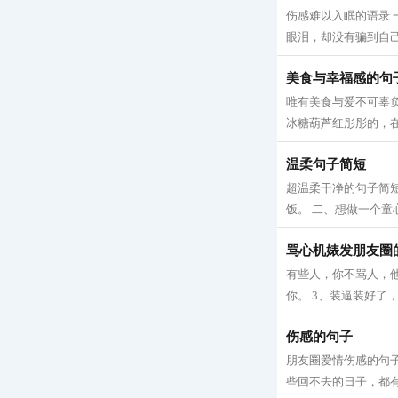
伤感难以入眠的语录
眼泪，却没有骗到自己
美食与幸福感的句
唯有美食与爱不可辜负
冰糖葫芦红彤彤的，在
温柔句子简短
超温柔干净的句子简
饭。 二、想做一个童
骂心机婊发朋友圈
有些人，你不骂人，他
你。 3、装逼装好了，
伤感的句子
朋友圈爱情伤感的句子
些回不去的日子，都有