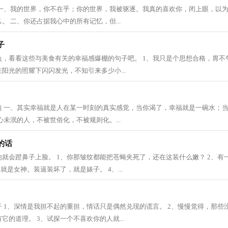
 一、我的世界，你不在乎；你的世界，我被驱逐。我真的喜欢你，闭上眼，以
。 二、你还占据我心中的所有记忆，但...
子
，看看这些与美食有关的幸福感爆棚的句子吧。 1、我只是个思想合格，胃不争
阳光的照耀下闪闪发光，不知引来多少小...
短 一、其实幸福就是人在某一时刻的真实感觉，当你渴了，幸福就是一碗水；
心未泯的人，不被世俗化，不被规则化。...
的话
就会蹬鼻子上脸。 1、你那皱纹都能把苍蝇夹死了，还在这装什么嫩？ 2、有
就是女神。装逼装坏了，就是婊子。 4、...
 1、深情是我担不起的重担，情话只是偶然兑现的谎言。 2、慢慢觉得，那些
它的道理。 3、试探一个不喜欢你的人就...