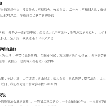
追
年龄该追求什么、放弃什么，有所取舍、收放自如。 二十岁，不和别人比，做好
己的时序里。 掌控好自己的节奏和步伐...
幸福 ，却势必一路伴随辛酸，怨天尤人也于事无补，唯有乐观从容应对。 人们
怀上二宝开始，我就遭遇了30年来未曾...
早明白越好
人的 生活 ，辛苦忙碌是常态。 但很多时候，真正影响我们 心情 的，并不是
抱怨，说自己一想到每天都有做不完的事...
象里，羊肠小道，山峦连连，青山绿水，蓝天白云，景色美好，空气清新，让人 
日，我们在万源市曾家乡海拔1200米的...
说说
情说说适合发朋友圈 1、一颗说走就走的心，一个会拍照的伴侣，一段甜蜜的旅