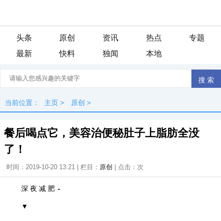
头条
原创
资讯
热点
专题
最新
快料
独闻
本地
当前位置：
主页
>
原创
>
餐后喝点它，美容治便秘肚子上脂肪全没
了！
时间：2019-10-20 13:21 | 栏目：
原创
| 点击：
次
深 夜 减 肥
-
▼