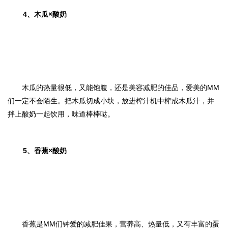
4、
木瓜×酸奶
木瓜的热量很低，又能饱腹，还是美容减肥的佳品，爱美的MM
们一定不会陌生。把木瓜切成小块，放进榨汁机中榨成木瓜汁，并
拌上酸奶一起饮用，味道棒棒哒。
5、
香蕉×酸奶
香蕉是MM们钟爱的减肥佳果，营养高、热量低，又有丰富的蛋