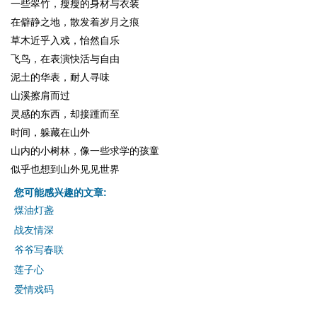
一些翠竹，瘦瘦的身材与衣装
在僻静之地，散发着岁月之痕
草木近乎入戏，怡然自乐
飞鸟，在表演快活与自由
泥土的华表，耐人寻味
山溪擦肩而过
灵感的东西，却接踵而至
时间，躲藏在山外
山内的小树林，像一些求学的孩童
似乎也想到山外见见世界
您可能感兴趣的文章:
煤油灯盏
战友情深
爷爷写春联
莲子心
爱情戏码