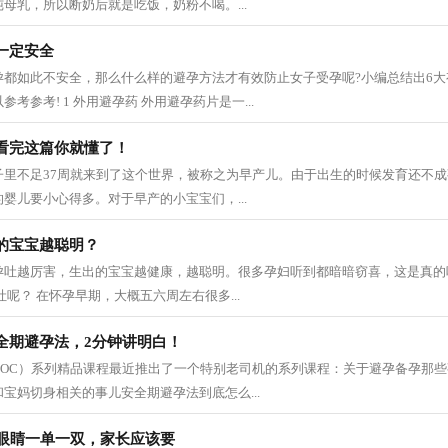
母乳，所以断奶后就是吃饭，奶粉不喝。...
一定安全
孕都如此不安全，那么什么样的避孕方法才有效防止女子受孕呢?小编总结出6
考参考! 1 外用避孕药 外用避孕药片是一...
看完这篇你就懂了！
子里不足37周就来到了这个世界，被称之为早产儿。由于出生的时候发育还不
婴儿要小心得多。对于早产的小宝宝们，...
的宝宝越聪明？
孕吐越厉害，生出的宝宝越健康，越聪明。很多孕妇听到都暗暗窃喜，这是真的
呢？ 在怀孕早期，大概五六周左右很多...
全期避孕法，2分钟讲明白！
DOC）系列精品课程最近推出了一个特别老司机的系列课程：关于避孕备孕那
宝妈切身相关的事儿安全期避孕法到底怎么...
只眼睛一单一双，家长应该要