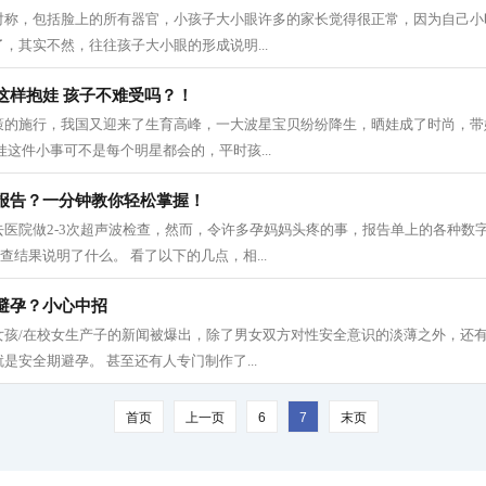
对称，包括脸上的所有器官，小孩子大小眼许多的家长觉得很正常，因为自己小
，其实不然，往往孩子大小眼的形成说明...
这样抱娃 孩子不难受吗？！
策的施行，我国又迎来了生育高峰，一大波星宝贝纷纷降生，晒娃成了时尚，带
娃这件小事可不是每个明星都会的，平时孩...
报告？一分钟教你轻松掌握！
去医院做2-3次超声波检查，然而，令许多孕妈妈头疼的事，报告单上的各种数
查结果说明了什么。 看了以下的几点，相...
避孕？小心中招
女孩/在校女生产子的新闻被爆出，除了男女双方对性安全意识的淡薄之外，还
是安全期避孕。 甚至还有人专门制作了...
首页
上一页
6
7
末页