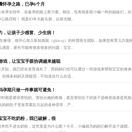
囊怀孕之路，已孕6个月
龄未孕女轻年，在备孕的路上努力着。相信，也有很多跟小编一样的姐妹们，在
路历程！ 我是83年大龄头胎，以前光顾...
力，让孩子少感冒、少生病！
生秦强，很开心加入医知袋鼠（jjkkczj）的科普医生团队，如果您有育儿方
儿感冒，家长可能有很多很多的问题：宝宝...
小游戏，让宝宝手眼协调越来越聪
生开始，就已经在发育成长了，而妈妈们也可以通过一些游戏来帮助宝宝的身体
 但很多妈妈又很疑惑，不知道在什么合适...
妈孕期只做一件事就可避免！
育时都是紧张害怕的。害怕分娩的疼痛，甚至害怕生下的孩子是畸形或者是死胎
在妈妈肚子里发育紊乱引起的各种异常，产...
宝宝不吃奶粉，我已破解，很
根本吃不进去奶粉，这究竟是为什么呢？今天，小编就为妈妈们解开这个谜团。