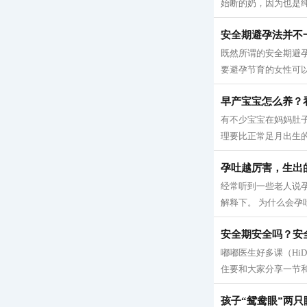
始断的奶，因为也是纯
安全期避孕法并不
既然所谓的安全期避
要避孕节育的女性可以参
早产宝宝怎么养？
有不少宝宝在妈妈肚
理要比正常足月出生的
孕吐越厉害，生出
经常听到一些老人说
解释下。 为什么会孕吐
安全期安全吗？安
嘟嘟医生好多课（Hi
住要和大家分享一节和
孩子“鸳鸯眼”两