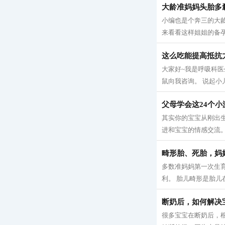
大龄准妈妈头胎多
小编也是个奔三的大
来看看这样姐姐的备孕心
这么吃能提高抵抗
大家好~我是呼吸科医
鼠向我咨询。 说起小
父母学会这24个
其实你的宝宝从刚出
进和宝宝的情感交流。
畸形胎、死胎，妈
多数准妈妈第一次生
利。 胎儿畸形是胎儿
断奶后，如何解决
很多宝宝在断奶后，