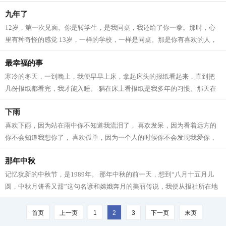
近四个春秋。现在我就带你们去参观一...
九年了
12岁，第一次见面。你是转学生，是我同桌，我还给了你一拳。那时，心
里有种奇怪的感觉 13岁，一样的学校，一样是同桌。那是你有喜欢的人，
而那人现在是我的闺蜜。你也和她分手...
最幸福的事
寒冷的冬天，一到晚上，我便早早上床，拿起床头的报纸看起来，直到把
几份报纸都看完，我才能入睡。 躺在床上看报纸是我多年的习惯。那天在
楼下，正好送报纸的人来了，我问她，...
下雨
喜欢下雨，因为站在雨中你不知道我流泪了， 喜欢发呆，因为看着远方的
你不会知道我想你了， 喜欢孤单，因为一个人的时候你不会发现我爱你，
喜欢在你身边，因为拥有你是我开了...
那年中秋
记忆犹新的中秋节，是1989年。 那年中秋的前一天，想到“八月十五月儿
圆，中秋月饼香又甜”这句名谚和嫦娥奔月的美丽传说，我便从报社所在地
乘公交到武昌中华路码头，准备买月...
首页
上一页
1
2
3
下一页
末页