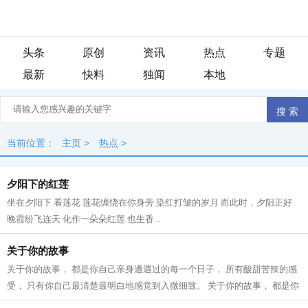
头条
原创
资讯
热点
专题
最新
快料
独闻
本地
当前位置：
主页
>
热点
>
夕阳下的红莲
坐在夕阳下 看莲花 莲花缠绕在你身旁 染红打皱的岁月 而此时，夕阳正好
晚霞纷飞连天 化作一朵朵红莲 也生香...
关于你的故事
关于你的故事， 都是你自己亲身遭遇过的每一个日子， 所有酸甜苦辣的感
受， 只有你自己最清楚最明白地感觉到入微细致。 关于你的故事， 都是你
曾经发生的生活往事， 除了你自己...