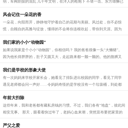
弱，军阀割据的混乱 几千年文明，在洋人的枪炮下 不堪一击。东方雄狮已
然沉睡 中华民族在寒冷的迷雾中战...
风会记住一朵花的香
一朵花，向阳而开，静静地守护着自己的花期与美丽。风过处，你不必惊
慌，自顾自的高雅与绽放，懂得的不会将你连根吹起，带你到天涯。因为
他知道你一旦离开了生长的土地就会慢...
我们家的小小“动物园”
如果说我家是个小小“动物园”，你相信吗？ 我的爸爸很像一头“大懒猪”。
因为他长得胖胖的，肚子又圆又大，走起路来都一颤一颤的。他的胳膊又
粗又壮，比我的腿还要粗呢。不仅...
我们是学校的形象大使
有一次妈妈来学校开家长会，她看见了排队进出校园的同学，看见了同学
遇见老师都会问一声好……令妈妈奇怪的是学校没有一个垃圾桶，到处都
是干干净净的。 妈妈从乡下来，赶了一...
年前大扫除
这些年来，我和老爸都有藏私房钱的习惯。不过，我们各有“地盘”，彼此间
相安无事。 那天，眼看着快过年了，老妈心血来潮，突然宣布要把家里的
卫生来回大扫除，人人都得参与。...
严父之爱