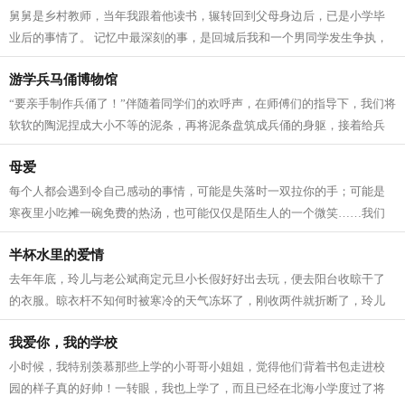
舅舅是乡村教师，当年我跟着他读书，辗转回到父母身边后，已是小学毕
业后的事情了。 记忆中最深刻的事，是回城后我和一个男同学发生争执，
他侮辱我是“乡巴佬”。我鼓足勇气，...
游学兵马俑博物馆
“要亲手制作兵俑了！”伴随着同学们的欢呼声，在师傅们的指导下，我们将
软软的陶泥捏成大小不等的泥条，再将泥条盘筑成兵俑的身躯，接着给兵
俑安上头和手，很快一尊栩栩如生...
母爱
每个人都会遇到令自己感动的事情，可能是失落时一双拉你的手；可能是
寒夜里小吃摊一碗免费的热汤，也可能仅仅是陌生人的一个微笑……我们
往往感动于外界的善意，却常常忽略了...
半杯水里的爱情
去年年底，玲儿与老公斌商定元旦小长假好好出去玩，便去阳台收晾干了
的衣服。晾衣杆不知何时被寒冷的天气冻坏了，刚收两件就折断了，玲儿
搬了张凳子，一只脚踩在凳子上，一只...
我爱你，我的学校
小时候，我特别羡慕那些上学的小哥哥小姐姐，觉得他们背着书包走进校
园的样子真的好帅！一转眼，我也上学了，而且已经在北海小学度过了将